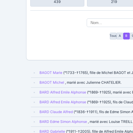
439
219
Tous
A
B
BAGOT Marie
(°1733-†1765), fille de Michel BAGOT e
BAGOT Michel
, marié avec Julienne CHATELIER.
BARD Alfred Emile Alphonse
(°1869-†1925), marié ave
BARD Alfred Emile Alphonse
(°1869-†1925), fils de Cla
BARD Claude Alfred
(°1836-†1911), fils de Edme Simon
BARD Edme Simon Alphonse
, marié avec Louise TREILL
BARD Gabrielle
(°1911-†2005), fille de Alfred Emile A