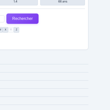
1.4
66 ans
Rechercher
W
X
Y
Z