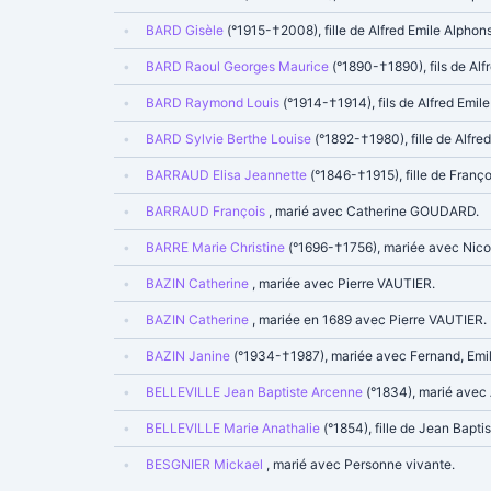
BARD Gisèle
(°1915-†2008), fille de Alfred Emile Alp
BARD Raoul Georges Maurice
(°1890-†1890), fils de Al
BARD Raymond Louis
(°1914-†1914), fils de Alfred Em
BARD Sylvie Berthe Louise
(°1892-†1980), fille de Alfr
BARRAUD Elisa Jeannette
(°1846-†1915), fille de Fra
BARRAUD François
, marié avec Catherine GOUDARD.
BARRE Marie Christine
(°1696-†1756), mariée avec Ni
BAZIN Catherine
, mariée avec Pierre VAUTIER.
BAZIN Catherine
, mariée en 1689 avec Pierre VAUTIER.
BAZIN Janine
(°1934-†1987), mariée avec Fernand, Em
BELLEVILLE Jean Baptiste Arcenne
(°1834), marié avec
BELLEVILLE Marie Anathalie
(°1854), fille de Jean Ba
BESGNIER Mickael
, marié avec Personne vivante.