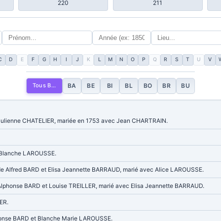
220
211
C
D
E
F
G
H
I
J
K
L
M
N
O
P
Q
R
S
T
U
V
Tous B...
BA
BE
BI
BL
BO
BR
BU
t Julienne CHATELIER, mariée en 1753 avec Jean CHARTRAIN.
c Blanche LAROUSSE.
ude Alfred BARD et Elisa Jeannette BARRAUD, marié avec Alice LAROUSSE.
 Alphonse BARD et Louise TREILLER, marié avec Elisa Jeannette BARRAUD.
ER.
lphonse BARD et Blanche Marie LAROUSSE.