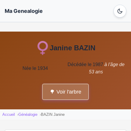
Ma Genealogie
Janine BAZIN
Décédée le 1987
à l'âge de
Née le 1934
53 ans
🌳 Voir l'arbre
Accueil
Généalogie
BAZIN Janine