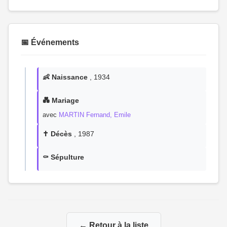
📅 Événements
👶 Naissance
, 1934
💑 Mariage
avec
MARTIN Fernand, Emile
✝️ Décès
, 1987
⚰️ Sépulture
← Retour à la liste