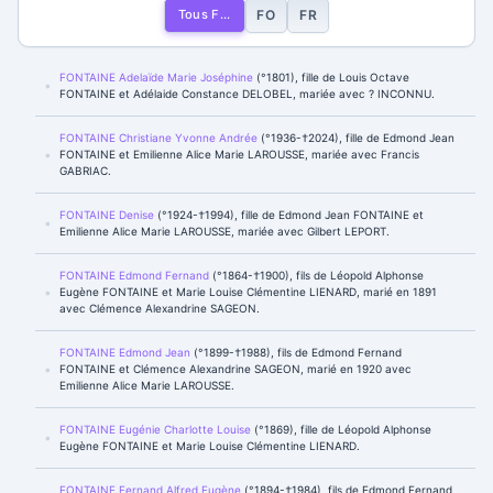
Tous F...
FO
FR
FONTAINE Adelaïde Marie Joséphine
(°1801), fille de Louis Octave
FONTAINE et Adélaide Constance DELOBEL, mariée avec ? INCONNU.
FONTAINE Christiane Yvonne Andrée
(°1936-†2024), fille de Edmond Jean
FONTAINE et Emilienne Alice Marie LAROUSSE, mariée avec Francis
GABRIAC.
FONTAINE Denise
(°1924-†1994), fille de Edmond Jean FONTAINE et
Emilienne Alice Marie LAROUSSE, mariée avec Gilbert LEPORT.
FONTAINE Edmond Fernand
(°1864-†1900), fils de Léopold Alphonse
Eugène FONTAINE et Marie Louise Clémentine LIENARD, marié en 1891
avec Clémence Alexandrine SAGEON.
FONTAINE Edmond Jean
(°1899-†1988), fils de Edmond Fernand
FONTAINE et Clémence Alexandrine SAGEON, marié en 1920 avec
Emilienne Alice Marie LAROUSSE.
FONTAINE Eugénie Charlotte Louise
(°1869), fille de Léopold Alphonse
Eugène FONTAINE et Marie Louise Clémentine LIENARD.
FONTAINE Fernand Alfred Eugène
(°1894-†1984), fils de Edmond Fernand