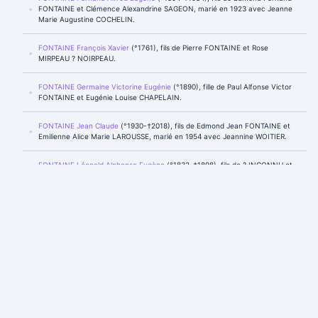
FONTAINE et Clémence Alexandrine SAGEON, marié en 1923 avec Jeanne
Marie Augustine COCHELIN.
FONTAINE François Xavier
(°1761), fils de Pierre FONTAINE et Rose
MIRPEAU ? NOIRPEAU.
FONTAINE Germaine Victorine Eugénie
(°1890), fille de Paul Alfonse Victor
FONTAINE et Eugénie Louise CHAPELAIN.
FONTAINE Jean Claude
(°1930-†2018), fils de Edmond Jean FONTAINE et
Emilienne Alice Marie LAROUSSE, marié en 1954 avec Jeannine WOITIER.
FONTAINE Léopold Alphonse Eugène
(°1832-†1898), fils de ? INCONNU et
Adelaïde Marie Joséphine FONTAINE, marié avec Marie Louise Clémentine
LIENARD.
FONTAINE Louis Fernand Eugène
(°1859), fils de Léopold Alphonse Eugène
FONTAINE et Marie Louise Clémentine LIENARD.
FONTAINE Louis Octave
(°1762-†1812), fils de Pierre FONTAINE et Rose
MIRPEAU ? NOIRPEAU, marié en 1795 avec Adélaide Constance DELOBEL.
FONTAINE Louise Eugénie
(°1892-†1975), fille de Edmond Fernand
FONTAINE et Clémence Alexandrine SAGEON, mariée en 1925 avec
Eduardo MONZO.