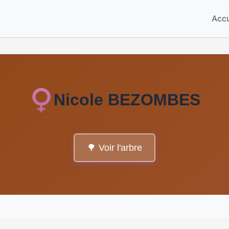
Accu
Nicole BEZOMBES
🌳 Voir l'arbre