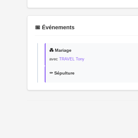
📅 Événements
💑 Mariage
avec
TRAVEL Tony
⚰️ Sépulture