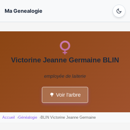
Ma Genealogie
Victorine Jeanne Germaine BLIN
employée de laiterie
🌳 Voir l'arbre
Accueil
Généalogie
BLIN Victorine Jeanne Germaine