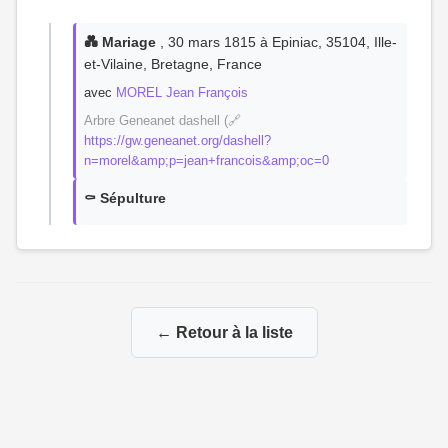
💑 Mariage
, 30 mars 1815 à Epiniac, 35104, Ille-
et-Vilaine, Bretagne, France
avec
MOREL Jean François
Arbre Geneanet dashell (🔗
https://gw.geneanet.org/dashell?
n=morel&amp;p=jean+francois&amp;oc=0
⚰️ Sépulture
← Retour à la liste