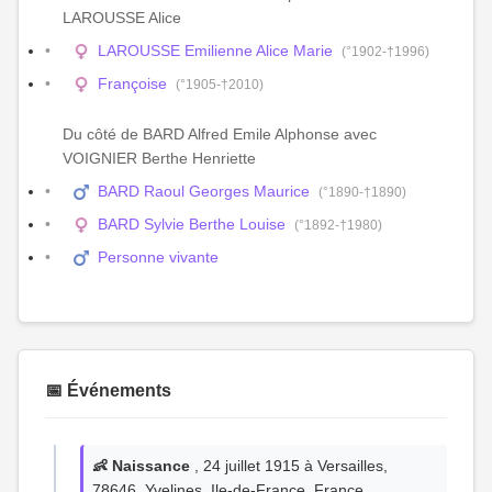
LAROUSSE Alice
LAROUSSE Emilienne Alice Marie
(°1902-†1996)
Françoise
(°1905-†2010)
Du côté de BARD Alfred Emile Alphonse avec
VOIGNIER Berthe Henriette
BARD Raoul Georges Maurice
(°1890-†1890)
BARD Sylvie Berthe Louise
(°1892-†1980)
Personne vivante
📅 Événements
👶 Naissance
, 24 juillet 1915 à Versailles,
78646, Yvelines, Ile-de-France, France