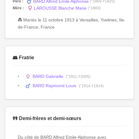
BARD Alfred Emile Alphonse
Père :
(°1869-†1925)
LAROUSSE Blanche Marie
Mère :
(°1883)
💑 Mariés le 11 octobre 1913 à Versailles, Yvelines, Ile-
de-France, France
👥 Fratrie
BARD Gabrielle
(°1911-†2005)
BARD Raymond Louis
(°1914-†1914)
👫 Demi-frères et demi-sœurs
Du côté de BARD Alfred Emile Alphonse avec