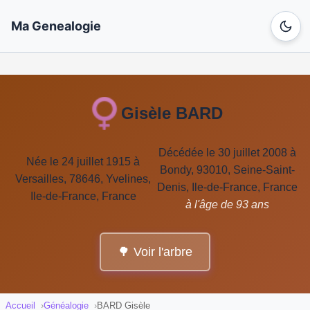
Ma Genealogie
Gisèle BARD
Décédée le 30 juillet 2008 à
Née le 24 juillet 1915 à
Bondy, 93010, Seine-Saint-
Versailles, 78646, Yvelines,
Denis, Ile-de-France, France
Ile-de-France, France
à l'âge de 93 ans
🌳 Voir l'arbre
Accueil
Généalogie
BARD Gisèle