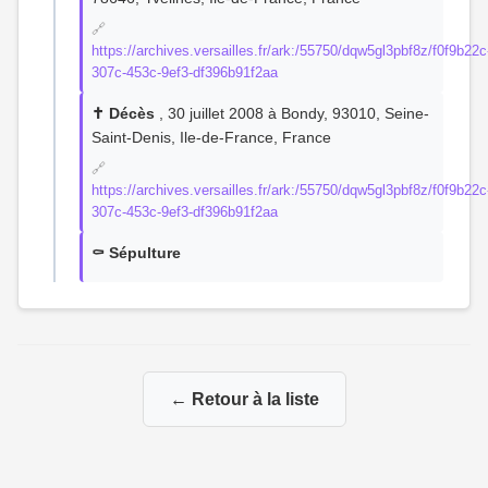
🔗
https://archives.versailles.fr/ark:/55750/dqw5gl3pbf8z/f0f9b22c
307c-453c-9ef3-df396b91f2aa
✝️ Décès
, 30 juillet 2008 à Bondy, 93010, Seine-
Saint-Denis, Ile-de-France, France
🔗
https://archives.versailles.fr/ark:/55750/dqw5gl3pbf8z/f0f9b22c
307c-453c-9ef3-df396b91f2aa
⚰️ Sépulture
← Retour à la liste