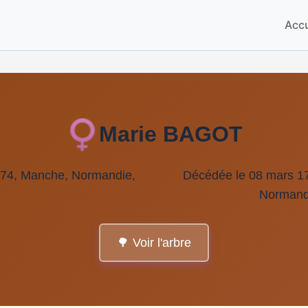
Accu
Marie BAGOT
274, Manche, Normandie,
Décédée le 08 mars 1
Normand
🌳 Voir l'arbre