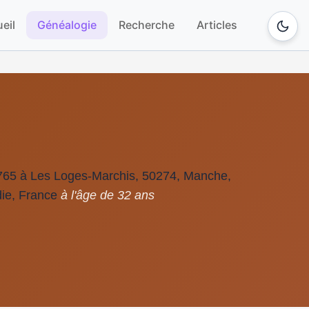
eil
Généalogie
Recherche
Articles
765 à Les Loges-Marchis, 50274, Manche,
ie, France
à l'âge de 32 ans