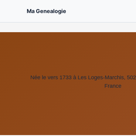
Ma Genealogie
Née le vers 1733 à Les Loges-Marchis, 50
France