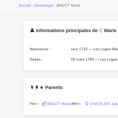
Accueil
Généalogie
BAGOT Marie
👤 Informations principales de
Mari
Naissance :
vers 1733 — Les Loges-Mar
Décès :
08 mars 1765 — Les Loges-
👨‍👩‍👧 Parents
BAGOT Michel
CHATELIER Juli
Père :
Mère :