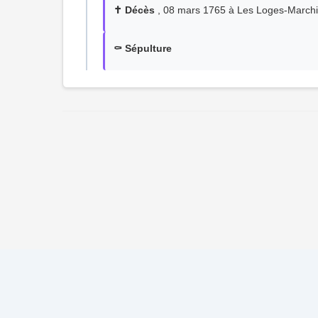
✝️ Décès
, 08 mars 1765 à Les Loges-March
⚰️ Sépulture