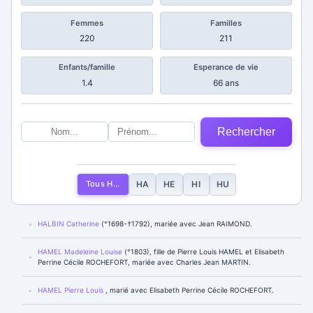
Femmes
Familles
220
211
Enfants/famille
Esperance de vie
1.4
66 ans
Rechercher
Tous H...
HA
HE
HI
HU
HALBIN Catherine
(°1698-†1792), mariée avec Jean RAIMOND.
HAMEL Madeleine Louise
(°1803), fille de Pierre Louis HAMEL et Elisabeth
Perrine Cécile ROCHEFORT, mariée avec Charles Jean MARTIN.
HAMEL Pierre Louis
, marié avec Elisabeth Perrine Cécile ROCHEFORT.