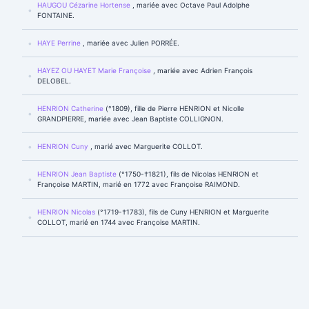
HAUGOU Cézarine Hortense
, mariée avec Octave Paul Adolphe
FONTAINE.
HAYE Perrine
, mariée avec Julien PORRÉE.
HAYEZ OU HAYET Marie Françoise
, mariée avec Adrien François
DELOBEL.
HENRION Catherine
(°1809), fille de Pierre HENRION et Nicolle
GRANDPIERRE, mariée avec Jean Baptiste COLLIGNON.
HENRION Cuny
, marié avec Marguerite COLLOT.
HENRION Jean Baptiste
(°1750-†1821), fils de Nicolas HENRION et
Françoise MARTIN, marié en 1772 avec Françoise RAIMOND.
HENRION Nicolas
(°1719-†1783), fils de Cuny HENRION et Marguerite
COLLOT, marié en 1744 avec Françoise MARTIN.
HENRION Pierre
(°1780-†1827), fils de Jean Baptiste HENRION et
Françoise RAIMOND, marié en 1805 avec Nicolle GRANDPIERRE.
HERET Marie Madeleine
(†1791), mariée en 1777 avec Jean Simon
TRANCARD.