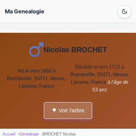
Ma Genealogie
Nicolas BROCHET
Décédé le vers 1713 à
Né le vers 1660 à
Brandeville, 55071, Meuse,
Brandeville, 55071, Meuse,
Lorraine, France
à l'âge de
Lorraine, France
53 ans
🌳 Voir l'arbre
Accueil
Généalogie
BROCHET Nicolas