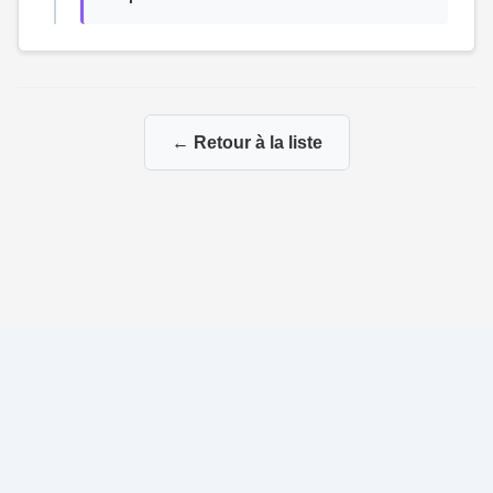
← Retour à la liste
© 2026 Ma Genealogie
|
Propulsé par
Gene-Niegles
|
Administration