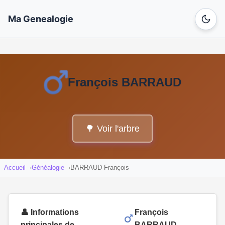
Ma Genealogie
François BARRAUD
🌳 Voir l'arbre
Accueil
Généalogie
BARRAUD François
👤 Informations
François
principales de
BARRAUD