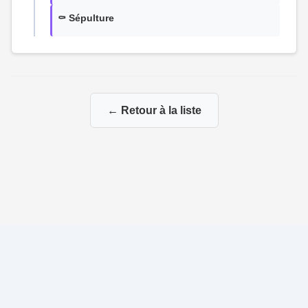
⚰️ Sépulture
← Retour à la liste
© 2026 Ma Genealogie
|
Propulsé par
Gene-Niegles
|