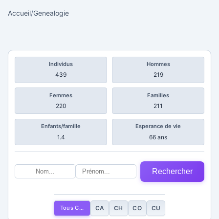
Accueil
/
Genealogie
Individus
Hommes
439
219
Femmes
Familles
220
211
Enfants/famille
Esperance de vie
1.4
66 ans
Rechercher
Tous C...
CA
CH
CO
CU