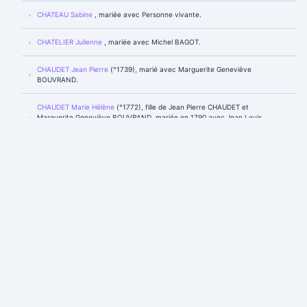
CHATEAU Sabine
, mariée avec Personne vivante.
CHATELIER Julienne
, mariée avec Michel BAGOT.
CHAUDET Jean Pierre
(°1739), marié avec Marguerite Geneviève
BOUVRAND.
CHAUDET Marie Hélène
(°1772), fille de Jean Pierre CHAUDET et
Marguerite Geneviève BOUVRAND, mariée en 1790 avec Jean Louis
SAGEON.
CHISSEREY GILBERTE ALICE HENRIETTE
(°1912-†1991), fille de Henri Jean
Baptiste CHISSEREY et Alice Jeanne Adélaïde ZEROSIO, mariée en 1930
avec Jean Victor WOITIER.
CHISSEREY Henri Jean Baptiste
(°1885-†1947), fils de Jean Baptiste
CHISSEREY et Angelme Marie MIETTE, marié en 1912 avec Alice Jeanne
Adélaïde ZEROSIO.
CHISSEREY Jean Baptiste
(°1862), marié avec Angelme Marie MIETTE.
COCHARD Marie
(†1691), mariée avec Jean MARTIN.
COCHELIN Jeanne Marie Augustine
(°1902-†1988), mariée en 1923 avec