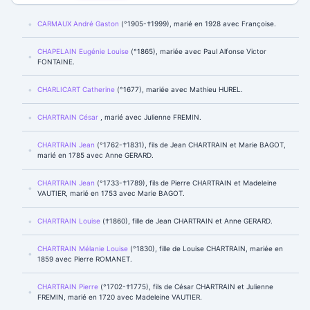
CARMAUX André Gaston
(°1905-†1999), marié en 1928 avec Françoise.
CHAPELAIN Eugénie Louise
(°1865), mariée avec Paul Alfonse Victor
FONTAINE.
CHARLICART Catherine
(°1677), mariée avec Mathieu HUREL.
CHARTRAIN César
, marié avec Julienne FREMIN.
CHARTRAIN Jean
(°1762-†1831), fils de Jean CHARTRAIN et Marie BAGOT,
marié en 1785 avec Anne GERARD.
CHARTRAIN Jean
(°1733-†1789), fils de Pierre CHARTRAIN et Madeleine
VAUTIER, marié en 1753 avec Marie BAGOT.
CHARTRAIN Louise
(†1860), fille de Jean CHARTRAIN et Anne GERARD.
CHARTRAIN Mélanie Louise
(°1830), fille de Louise CHARTRAIN, mariée en
1859 avec Pierre ROMANET.
CHARTRAIN Pierre
(°1702-†1775), fils de César CHARTRAIN et Julienne
FREMIN, marié en 1720 avec Madeleine VAUTIER.