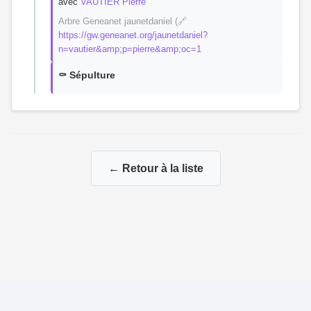
avec
VAUTIER Pierre
Arbre Geneanet jaunetdaniel (🔗
https://gw.geneanet.org/jaunetdaniel?
n=vautier&amp;p=pierre&amp;oc=1
⚰️ Sépulture
← Retour à la liste