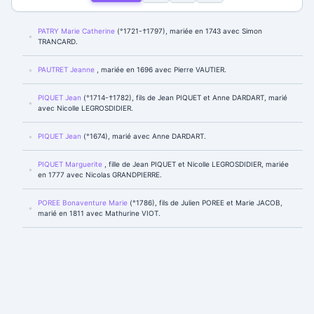
PATRY Marie Catherine
(°1721-†1797), mariée en 1743 avec Simon
TRANCARD.
PAUTRET Jeanne
, mariée en 1696 avec Pierre VAUTIER.
PIQUET Jean
(°1714-†1782), fils de Jean PIQUET et Anne DARDART, marié
avec Nicolle LEGROSDIDIER.
PIQUET Jean
(°1674), marié avec Anne DARDART.
PIQUET Marguerite
, fille de Jean PIQUET et Nicolle LEGROSDIDIER, mariée
en 1777 avec Nicolas GRANDPIERRE.
POREE Bonaventure Marie
(°1786), fils de Julien POREE et Marie JACOB,
marié en 1811 avec Mathurine VIOT.
POREE Jean Ambroise
(°1849), fils de Julien POREE et Mathurine DUTAY,
marié en 1878 avec Jeanne Marie Joséphine MOREL.
POREE Jean Marie Isidore
(°1882), fils de Jean Ambroise POREE et Jeanne
Marie Joséphine MOREL, marié en 1907 avec Jeanne Anne Marie Amélie
HERGAULT.