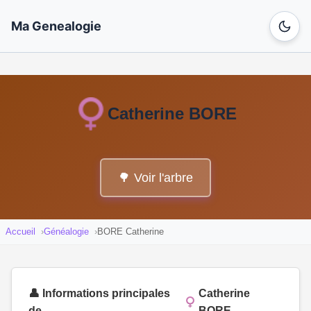
Ma Genealogie
Catherine BORE
🌳 Voir l'arbre
Accueil
Généalogie
BORE Catherine
👤 Informations principales
Catherine
de
BORE