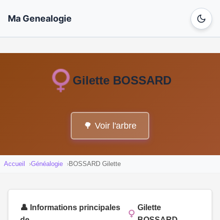
Ma Genealogie
Gilette BOSSARD
🌳 Voir l'arbre
Accueil
Généalogie
BOSSARD Gilette
👤 Informations principales
Gilette
de
BOSSARD