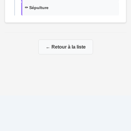
⚰️ Sépulture
← Retour à la liste
© 2026 Ma Genealogie
|
Propulsé par
Gene-Niegles
|