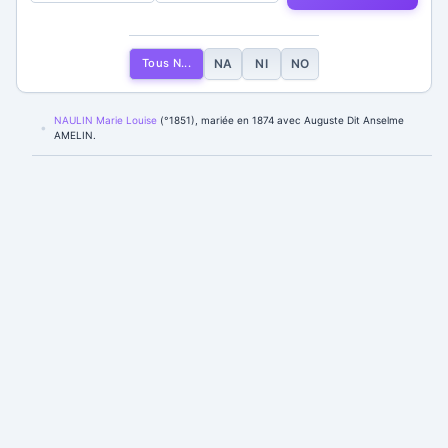
Tous N...
NA
NI
NO
NAULIN Marie Louise
(°1851), mariée en 1874 avec Auguste Dit Anselme
AMELIN.
NICLOT Catherine
(°1726-†1796), fille de Nicolas NICLOT et Anne REMY,
mariée en 1748 avec Jean COLLIGNON.
NICLOT Nicolas
(°1695-†1759), fils de Nicolas NICLOT et Marie DAMLOUP,
marié avec Anne REMY.
NICLOT Nicolas
(°1661-†1712), marié en 1680 avec Marie DAMLOUP.
NOEL Jeanne
(°1738-†1818), fille de Thomas NOEL et Marie DULPECHE,
mariée avec Louis BROCHET.
NOEL Thomas
, marié avec Marie DULPECHE.