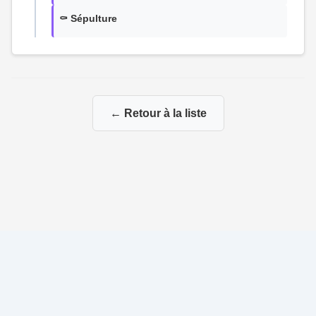
⚰️ Sépulture
← Retour à la liste
© 2026 Ma Genealogie
|
Propulsé par
Gene-Niegles
|