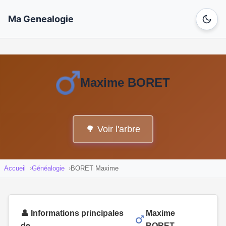
Ma Genealogie
Maxime BORET
🌳 Voir l'arbre
Accueil
Généalogie
BORET Maxime
👤 Informations principales
Maxime
de
BORET