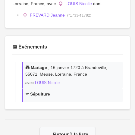
Lorraine, France, avec
LOUIS Nicolle
dont :
FREVARD Jeanne
(°1733-†1782)
📅 Événements
💑 Mariage
, 16 janvier 1720 à Brandeville,
55071, Meuse, Lorraine, France
avec
LOUIS Nicolle
⚰️ Sépulture
← Retour à la liste