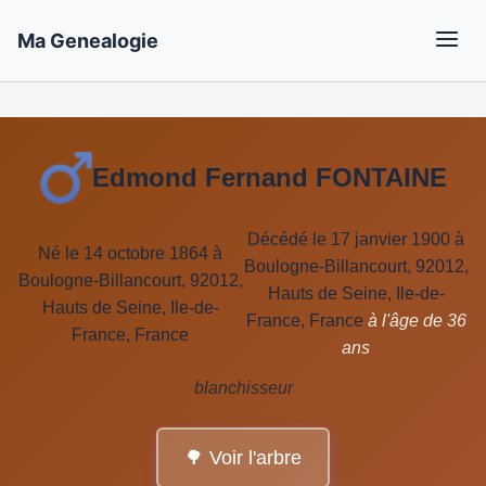
Ma Genealogie
Edmond Fernand FONTAINE
Décédé le 17 janvier 1900 à
Né le 14 octobre 1864 à
Boulogne-Billancourt, 92012,
Boulogne-Billancourt, 92012,
Hauts de Seine, Ile-de-
Hauts de Seine, Ile-de-
France, France
à l'âge de 36
France, France
ans
blanchisseur
🌳 Voir l'arbre