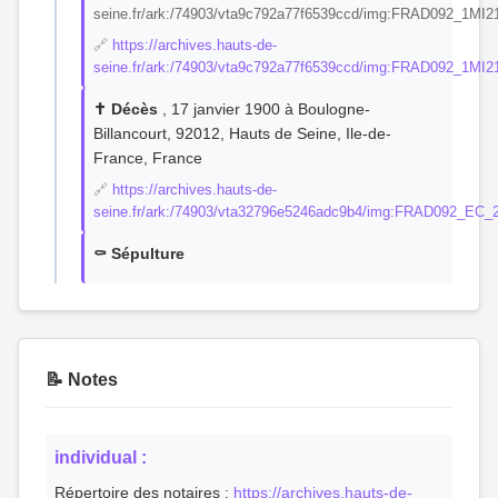
seine.fr/ark:/74903/vta9c792a77f6539ccd/img:FRAD092_1MI
🔗
https://archives.hauts-de-
seine.fr/ark:/74903/vta9c792a77f6539ccd/img:FRAD092_1MI
✝️ Décès
, 17 janvier 1900 à Boulogne-
Billancourt, 92012, Hauts de Seine, Ile-de-
France, France
🔗
https://archives.hauts-de-
seine.fr/ark:/74903/vta32796e5246adc9b4/img:FRAD092_EC
⚰️ Sépulture
📝 Notes
individual :
Répertoire des notaires :
https://archives.hauts-de-