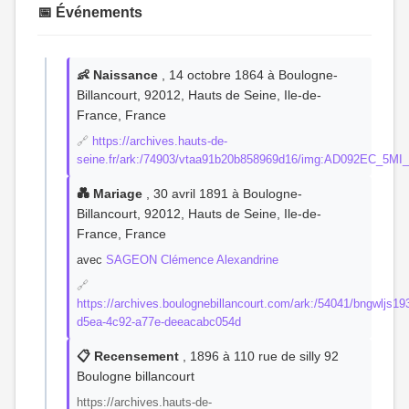
📅 Événements
👶 Naissance
, 14 octobre 1864 à Boulogne-
Billancourt, 92012, Hauts de Seine, Ile-de-
France, France
🔗
https://archives.hauts-de-
seine.fr/ark:/74903/vtaa91b20b858969d16/img:AD092EC_5M
💑 Mariage
, 30 avril 1891 à Boulogne-
Billancourt, 92012, Hauts de Seine, Ile-de-
France, France
avec
SAGEON Clémence Alexandrine
🔗
https://archives.boulognebillancourt.com/ark:/54041/bngwljs1
d5ea-4c92-a77e-deeacabc054d
📋 Recensement
, 1896 à 110 rue de silly 92
Boulogne billancourt
https://archives.hauts-de-