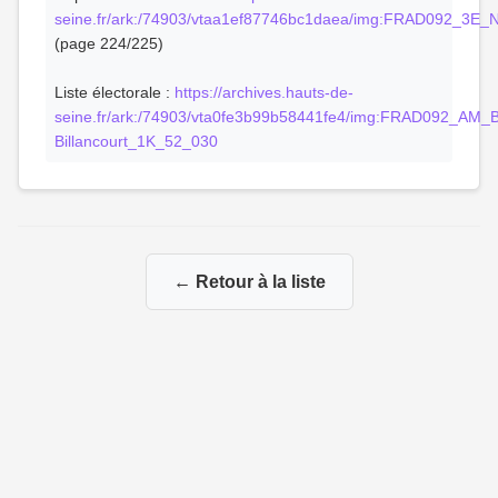
seine.fr/ark:/74903/vtaa1ef87746bc1daea/img:FRAD092_3E
(page 224/225)
Liste électorale :
https://archives.hauts-de-
seine.fr/ark:/74903/vta0fe3b99b58441fe4/img:FRAD092_AM_
Billancourt_1K_52_030
← Retour à la liste