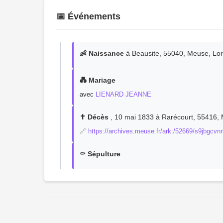
📅 Événements
👶 Naissance
à Beausite, 55040, Meuse, Lor
💑 Mariage
avec
LIENARD JEANNE
✝️ Décès
, 10 mai 1833 à Rarécourt, 55416, 
🔗
https://archives.meuse.fr/ark:/52669/s9jbgcv
⚰️ Sépulture