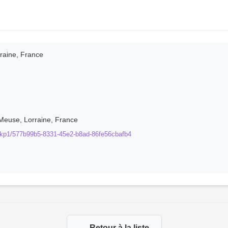
raine, France
Meuse, Lorraine, France
nrkp1/577b99b5-8331-45e2-b8ad-86fe56cbafb4
← Retour à la liste