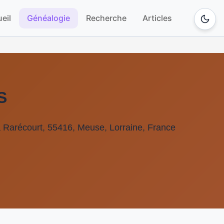
eil
Généalogie
Recherche
Articles
S
 Rarécourt, 55416, Meuse, Lorraine, France