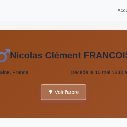
Accu
Nicolas Clément FRANCOI
aine, France
Décédé le 10 mai 1833 à
🌳 Voir l'arbre