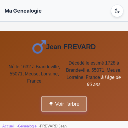
Ma Genealogie
Jean FREVARD
Décédé le estimé 1728 à
Né le 1632 à Brandeville,
Brandeville, 55071, Meuse,
55071, Meuse, Lorraine,
Lorraine, France
à l'âge de
France
96 ans
🌳 Voir l'arbre
Accueil
Généalogie
FREVARD Jean