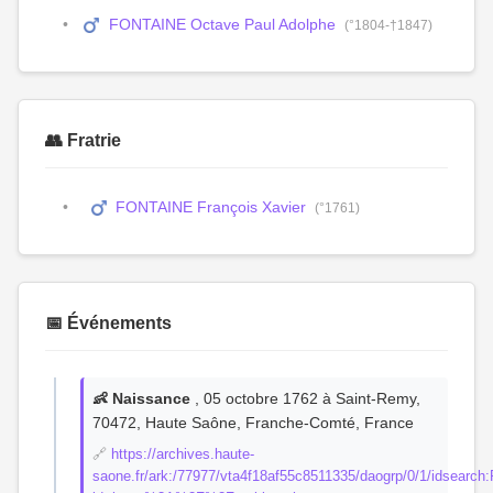
FONTAINE Octave Paul Adolphe
(°1804-†1847)
👥 Fratrie
FONTAINE François Xavier
(°1761)
📅 Événements
👶 Naissance
, 05 octobre 1762 à Saint-Remy,
70472, Haute Saône, Franche-Comté, France
🔗
https://archives.haute-
saone.fr/ark:/77977/vta4f18af55c8511335/daogrp/0/1/idsea