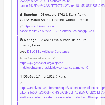
id=https%3A%2F%2Farchives.haute-
saone.fr%2Fark%3A%2F77977%2Fvta4f18af55c8511335%2F
⛪ Baptême
, 06 octobre 1762 à Saint-Remy,
70472, Haute Saône, Franche-Comté, France
🔗
https://archives.haute-
saone.fr/ark:/77977/vta1027823c8afbe3aa/daogrp/0/209
💑 Mariage
, 22 août 1795 à Paris, Ile de Fra,
France, France
avec
DELOBEL Adélaide Constance
Arbre Geneanet alajoix (🔗
https://gw.geneanet.org/alajoix?
n=delobel&amp;p=adelaide+constance&amp;oc=0
✝️ Décès
, 17 mai 1812 à Paris
🔗
https://archives.paris.fr/arkotheque/visionneuse/visionneuse.p
arko=YTo2OntzOjQ6ImRhdGUiO3M6MTA6IjIwMjUtMDQtMTAiO
269&amp;uielem_rotate=F&amp;uielem_islocked=0&amp;uie