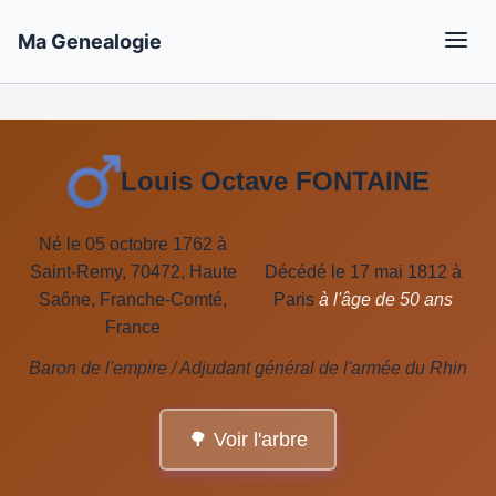
Ma Genealogie
Louis Octave FONTAINE
Né le 05 octobre 1762 à
Saint-Remy, 70472, Haute
Décédé le 17 mai 1812 à
Saône, Franche-Comté,
Paris
à l'âge de 50 ans
France
Baron de l'empire / Adjudant général de l'armée du Rhin
🌳 Voir l'arbre