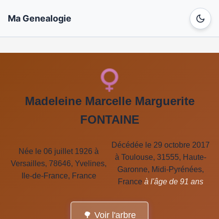
Ma Genealogie
Madeleine Marcelle Marguerite
FONTAINE
Décédée le 29 octobre 2017
Née le 06 juillet 1926 à
à Toulouse, 31555, Haute-
Versailles, 78646, Yvelines,
Garonne, Midi-Pyrénées,
Ile-de-France, France
France
à l'âge de 91 ans
🌳 Voir l'arbre