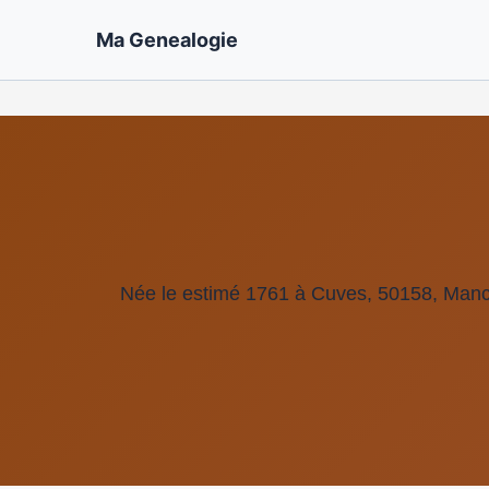
Ma Genealogie
Née le estimé 1761 à Cuves, 50158, Man