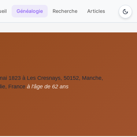
eil
Généalogie
Recherche
Articles
mai 1823 à Les Cresnays, 50152, Manche,
ie, France
à l'âge de 62 ans