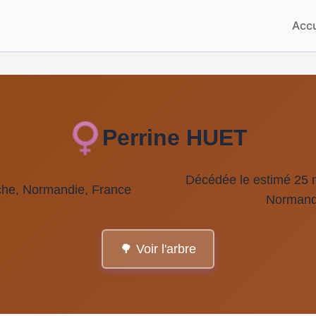
Accu
Perrine HUET
Décédée le estimé 25 
che, Normandie, France
Normand
🌳 Voir l'arbre