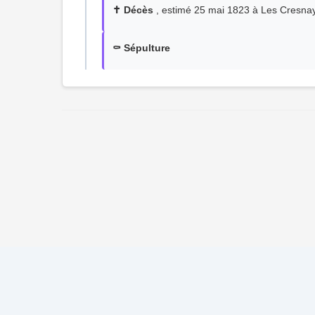
✝️ Décès
, estimé 25 mai 1823 à Les Cresna
⚰️ Sépulture