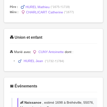
HUREL Mathieu
Père :
(°1675-†1719)
CHARLICART Catherine
Mère :
(°1677)
💑 Union et enfant
💑 Marié avec
CUNY Antoinette
dont :
HUREL Jean
(°1732-†1784)
📅 Événements
👶 Naissance
, estimé 1698 à Bréhéville, 55076,