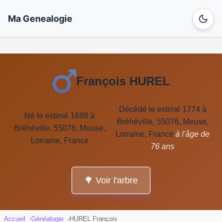
Ma Genealogie
François HUREL
Décédé le estimé 1774 à
Né le estimé 1698 à
Bréhéville, 55076, Meuse,
Bréhéville, 55076, Meuse,
Lorraine, France
à l'âge de
Lorraine, France
76 ans
🌳 Voir l'arbre
Accueil
Généalogie
HUREL François