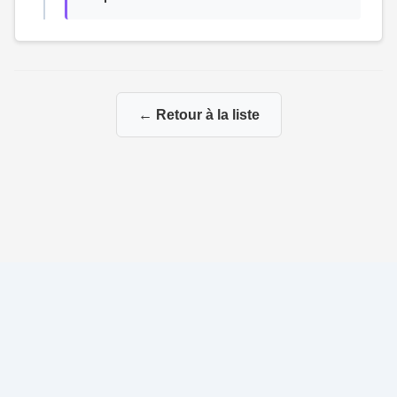
← Retour à la liste
© 2026 Ma Genealogie
|
Propulsé par
Gene-Niegles
|
Administration