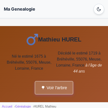
Ma Genealogie
Mathieu HUREL
Décédé le estimé 1719 à
Né le estimé 1675 à
Bréhéville, 55076, Meuse,
Bréhéville, 55076, Meuse,
Lorraine, France
à l'âge de
Lorraine, France
44 ans
🌳 Voir l'arbre
Accueil
Généalogie
HUREL Mathieu