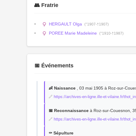
👥 Fratrie
HERGAULT Olga
(°1907-†1907)
POREE Marie Madeleine
(°1910-†1987)
📅 Événements
👶 Naissance
, 03 mai 1905 à Roz-sur-Couesn
🔗
https://archives-en-ligne.ille-et-vilaine.fr/thot
📅 Reconnaissance
à Roz-sur-Couesnon, 352
🔗
https://archives-en-ligne.ille-et-vilaine.fr/tho
⚰️ Sépulture