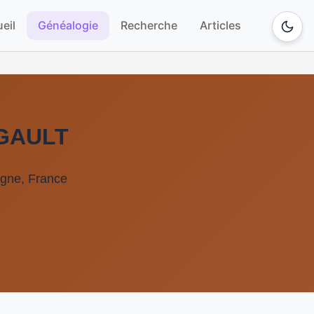
eil
Généalogie
Recherche
Articles
RGAULT
agne, France