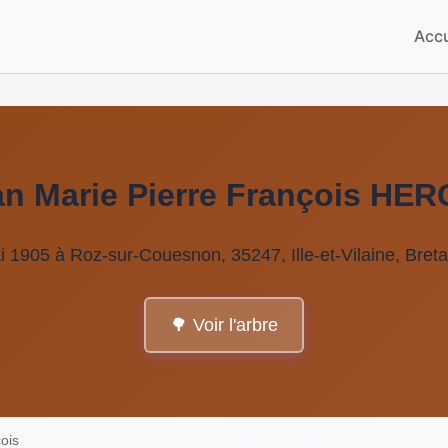
Accu
an Marie Pierre François HE
i 1905 à Roz-sur-Couesnon, 35247, Ille-et-Vilaine, Bret
🌳 Voir l'arbre
ois