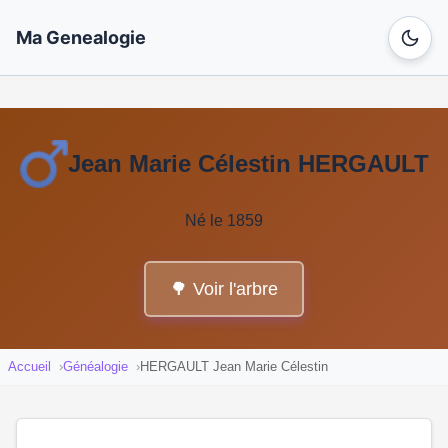
Ma Genealogie
Jean Marie Célestin HERGAULT
Né le 1859
🌳 Voir l'arbre
Accueil
Généalogie
HERGAULT Jean Marie Célestin