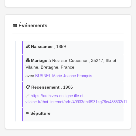
📅 Événements
👶 Naissance
, 1859
💑 Mariage
à Roz-sur-Couesnon, 35247, Ille-et-
Vilaine, Bretagne, France
avec
BUSNEL Marie Jeanne François
📋 Recensement
, 1906
🔗
https://archives-en-ligne.ille-et-
vilaine.fr/thot_internet/ark:/49933/tht8931zg78c/488502/11
⚰️ Sépulture