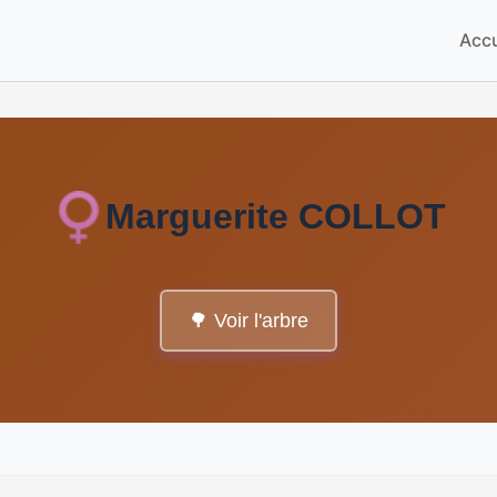
Accu
Marguerite COLLOT
🌳 Voir l'arbre