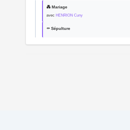
💑 Mariage
avec
HENRION Cuny
⚰️ Sépulture