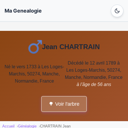
Ma Genealogie
Jean CHARTRAIN
Décédé le 12 avril 1789 à
Né le vers 1733 à Les Loges-
Les Loges-Marchis, 50274,
Marchis, 50274, Manche,
Manche, Normandie, France
Normandie, France
à l'âge de 56 ans
🌳 Voir l'arbre
Accueil
Généalogie
CHARTRAIN Jean