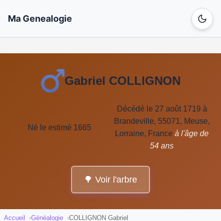
Ma Genealogie
Gabriel COLLIGNON
Décédé le 27 août 1719 à
Brandeville, 55071, Meuse,
Né le estimé 1665
Lorraine, France
à l'âge de
54 ans
🌳 Voir l'arbre
Accueil
Généalogie
COLLIGNON Gabriel