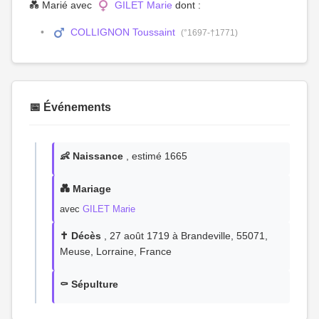
💑 Marié avec
GILET Marie
dont :
COLLIGNON Toussaint
(°1697-†1771)
📅 Événements
👶 Naissance
, estimé 1665
💑 Mariage
avec
GILET Marie
✝️ Décès
, 27 août 1719 à Brandeville, 55071,
Meuse, Lorraine, France
⚰️ Sépulture