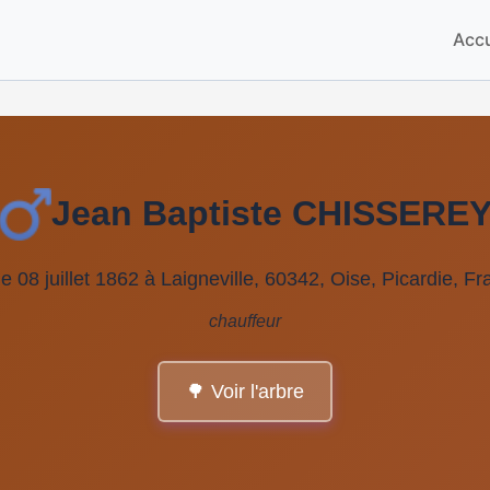
Accu
Jean Baptiste CHISSERE
e 08 juillet 1862 à Laigneville, 60342, Oise, Picardie, F
chauffeur
🌳 Voir l'arbre