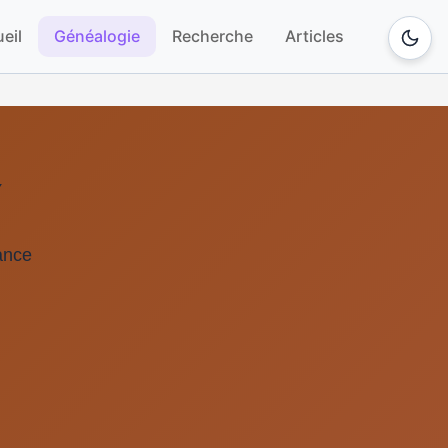
eil
Généalogie
Recherche
Articles
Y
rance