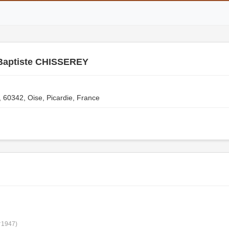
Baptiste CHISSEREY
e, 60342, Oise, Picardie, France
†1947)