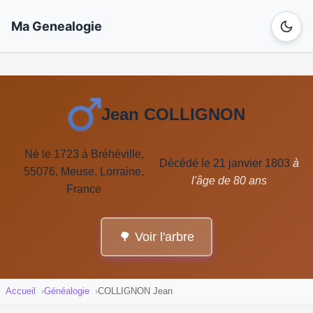
Ma Genealogie
Jean COLLIGNON
Né le 1723 à Bréhéville,
Décédé le 21 janvier 1803
à
55076, Meuse, Lorraine,
l'âge de 80 ans
France
🌳 Voir l'arbre
Accueil
Généalogie
COLLIGNON Jean