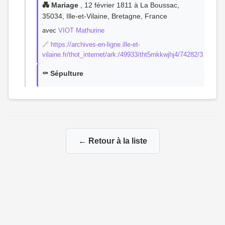
💑 Mariage
, 12 février 1811 à La Boussac,
35034, Ille-et-Vilaine, Bretagne, France
avec
VIOT Mathurine
🔗
https://archives-en-ligne.ille-et-
vilaine.fr/thot_internet/ark:/49933/tht5mkkwjhj4/74282/3
⚰️ Sépulture
← Retour à la liste