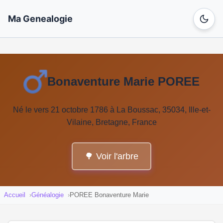
Ma Genealogie
Bonaventure Marie POREE
Né le vers 21 octobre 1786 à La Boussac, 35034, Ille-et-
Vilaine, Bretagne, France
🌳 Voir l'arbre
Accueil
Généalogie
POREE Bonaventure Marie