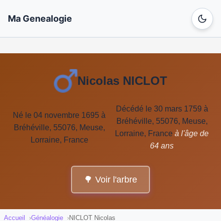
Ma Genealogie
Nicolas NICLOT
Décédé le 30 mars 1759 à
Né le 04 novembre 1695 à
Bréhéville, 55076, Meuse,
Bréhéville, 55076, Meuse,
Lorraine, France
à l'âge de
Lorraine, France
64 ans
🌳 Voir l'arbre
Accueil
Généalogie
NICLOT Nicolas