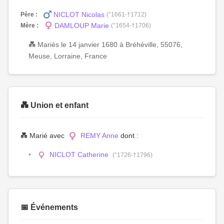
NICLOT Nicolas
Père :
(°1661-†1712)
DAMLOUP Marie
Mère :
(°1654-†1706)
💑 Mariés le 14 janvier 1680 à Bréhéville, 55076,
Meuse, Lorraine, France
💑 Union et enfant
💑 Marié avec
REMY Anne
dont :
NICLOT Catherine
(°1726-†1796)
📅 Événements