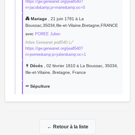
https://gw.geneanet.org/jea8540?
n=jacob&amp;p=marie&amp;oc=0
💑 Mariage
, 21 juin 1781 à La
Boussac,35034,Ille-et-Vilaine,Bretagne,FRANCE
avec
POREE Julien
Arbre Geneanet jea8540 (🔗
https://gw.geneanet.org/jea8540?
n=porree&amp;p=julien&amp;oc=1
✝️ Décès
, 02 février 1810 à La Boussac, 35034,
Ille-et-Vilaine, Bretagne, France
⚰️ Sépulture
← Retour à la liste