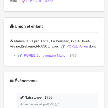
BOSSARD Gilette
Mère :
💑 Union et enfant
💑 Mariée le 21 juin 1781 , La Boussac,35034,Ille-et-
Vilaine,Bretagne,FRANCE, avec
POREE Julien
dont :
POREE Bonaventure Marie
(°1786)
📅 Événements
👶 Naissance
, 1756
Arbre Geneanet jea8540 (🔗