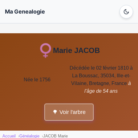
Ma Genealogie
Marie JACOB
Décédée le 02 février 1810 à
La Boussac, 35034, Ille-et-
Née le 1756
Vilaine, Bretagne, France
à
l'âge de 54 ans
🌳 Voir l'arbre
Accueil
Généalogie
JACOB Marie