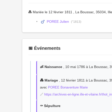
💑 Mariée le 12 février 1811 , La Boussac, 35034, Ill
POREE Julien
(°1813)
📅 Événements
👶 Naissance
, 10 mai 1786 à La Boussac, 35
💑 Mariage
, 12 février 1811 à La Boussac, 35
avec
POREE Bonaventure Marie
🔗
https://archives-en-ligne.ille-et-vilaine.fr/tho
⚰️ Sépulture