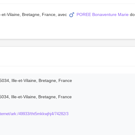
e-et-Vilaine, Bretagne, France, avec
POREE Bonaventure Marie
don
034, Ille-et-Vilaine, Bretagne, France
034, Ille-et-Vilaine, Bretagne, France
t_internet/ark:/49933/tht5mkkwjhj4/74282/3