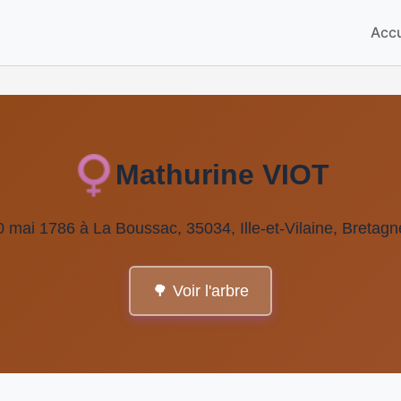
Accu
Mathurine VIOT
0 mai 1786 à La Boussac, 35034, Ille-et-Vilaine, Bretagn
🌳 Voir l'arbre