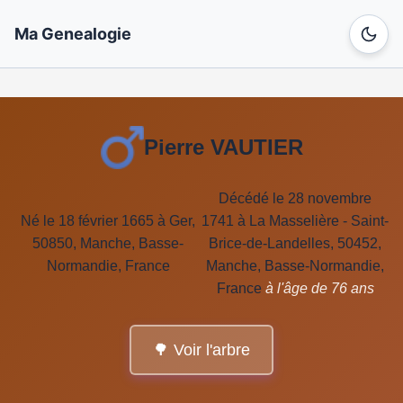
Ma Genealogie
Pierre VAUTIER
Décédé le 28 novembre
Né le 18 février 1665 à Ger,
1741 à La Masselière - Saint-
50850, Manche, Basse-
Brice-de-Landelles, 50452,
Normandie, France
Manche, Basse-Normandie,
France
à l'âge de 76 ans
🌳 Voir l'arbre