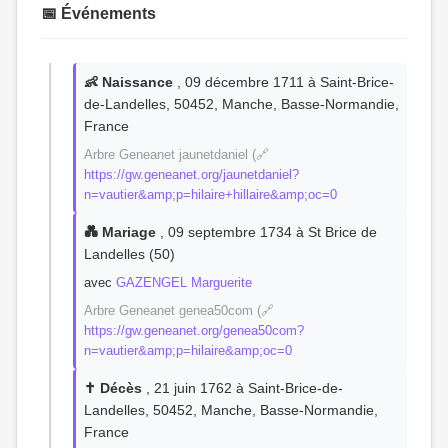
📅 Événements
👶 Naissance
, 09 décembre 1711 à Saint-Brice-
de-Landelles, 50452, Manche, Basse-Normandie,
France
Arbre Geneanet jaunetdaniel (🔗
https://gw.geneanet.org/jaunetdaniel?
n=vautier&amp;p=hilaire+hillaire&amp;oc=0
💑 Mariage
, 09 septembre 1734 à St Brice de
Landelles (50)
avec
GAZENGEL Marguerite
Arbre Geneanet genea50com (🔗
https://gw.geneanet.org/genea50com?
n=vautier&amp;p=hilaire&amp;oc=0
✝️ Décès
, 21 juin 1762 à Saint-Brice-de-
Landelles, 50452, Manche, Basse-Normandie,
France