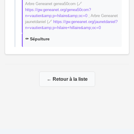
Arbre Geneanet genea50com (🔗
https://gw.geneanet.org/genea50com?
n=vautier&amp;p=hilaire&amp;oc=0
; Arbre Geneanet
jaunetdaniel (🔗
https://gw.geneanet.org/jaunetdaniel?
n=vautier&amp;p=hilaire+hillaire&amp;oc=0
⚰️ Sépulture
← Retour à la liste