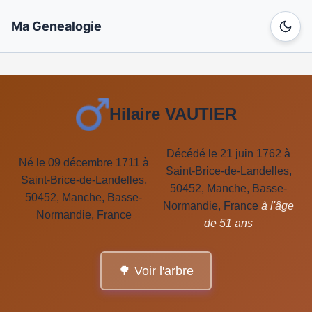
Ma Genealogie
Hilaire VAUTIER
Décédé le 21 juin 1762 à
Né le 09 décembre 1711 à
Saint-Brice-de-Landelles,
Saint-Brice-de-Landelles,
50452, Manche, Basse-
50452, Manche, Basse-
Normandie, France
à l'âge
Normandie, France
de 51 ans
🌳 Voir l'arbre