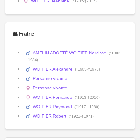
WOITIER Jeannine
(°1932-†2017)
👥 Fratrie
AMELIN ADOPTÉ WOITIER Narcisse
(°1903-
†1984)
WOITIER Alexandre
(°1905-†1978)
Personne vivante
Personne vivante
WOITIER Fernande
(°1913-†2010)
WOITIER Raymond
(°1917-†1980)
WOITIER Robert
(°1921-†1971)