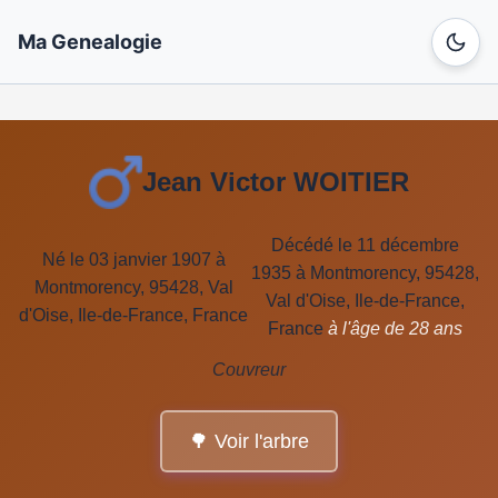
Ma Genealogie
Jean Victor WOITIER
Décédé le 11 décembre
Né le 03 janvier 1907 à
1935 à Montmorency, 95428,
Montmorency, 95428, Val
Val d'Oise, Ile-de-France,
d'Oise, Ile-de-France, France
France
à l'âge de 28 ans
Couvreur
🌳 Voir l'arbre