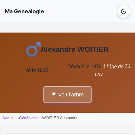
Ma Genealogie
Alexandre WOITIER
Décédé le 1978
à l'âge de 73
Né le 1905
ans
🌳 Voir l'arbre
Accueil
Généalogie
WOITIER Alexandre