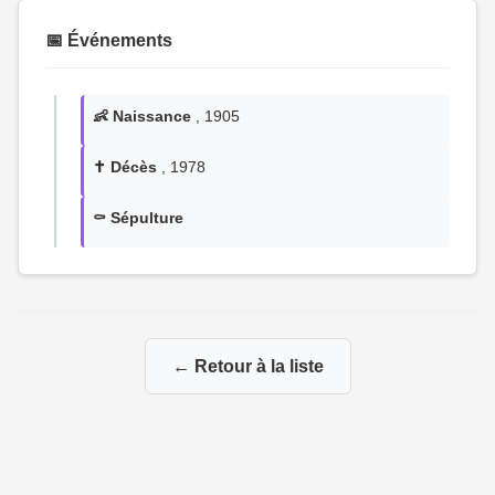
📅 Événements
👶 Naissance
, 1905
✝️ Décès
, 1978
⚰️ Sépulture
← Retour à la liste