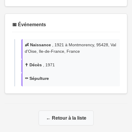
📅 Événements
👶 Naissance
, 1921 à Montmorency, 95428, Val
d'Oise, Ile-de-France, France
✝️ Décès
, 1971
⚰️ Sépulture
← Retour à la liste