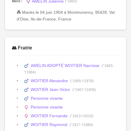
AMELIN Julienne
Mère :
(°1883)
💑 Mariés le 04 juin 1904 à Montmorency, 95428, Val
d'Oise, Ile-de-France, France
👥 Fratrie
AMELIN ADOPTÉ WOITIER Narcisse
(°1903-
†1984)
WOITIER Alexandre
(°1905-†1978)
WOITIER Jean Victor
(°1907-†1935)
Personne vivante
Personne vivante
WOITIER Fernande
(°1913-†2010)
WOITIER Raymond
(°1917-†1980)