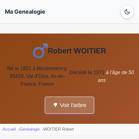
Ma Genealogie
Robert WOITIER
Né le 1921 à Montmorency,
Décédé le 1971
à l'âge de 50
95428, Val d'Oise, Ile-de-
ans
France, France
🌳 Voir l'arbre
Accueil
Généalogie
WOITIER Robert