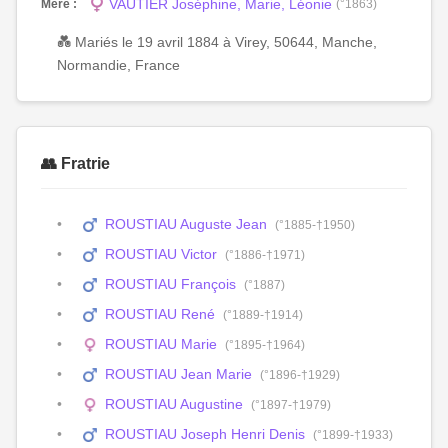
VAUTIER Joséphine, Marie, Léonie
Mère :
(°1863)
💑 Mariés le 19 avril 1884 à Virey, 50644, Manche,
Normandie, France
👥 Fratrie
ROUSTIAU Auguste Jean
(°1885-†1950)
ROUSTIAU Victor
(°1886-†1971)
ROUSTIAU François
(°1887)
ROUSTIAU René
(°1889-†1914)
ROUSTIAU Marie
(°1895-†1964)
ROUSTIAU Jean Marie
(°1896-†1929)
ROUSTIAU Augustine
(°1897-†1979)
ROUSTIAU Joseph Henri Denis
(°1899-†1933)