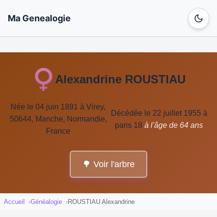
Ma Genealogie
Alexandrine ROUSTIAU
Née le 04 juin 1891 à Virey,
Décédée le 22 juillet 1955 à
50644, Manche, Normandie,
paris 18
à l'âge de 64 ans
France
🌳 Voir l'arbre
Accueil
Généalogie
ROUSTIAU Alexandrine