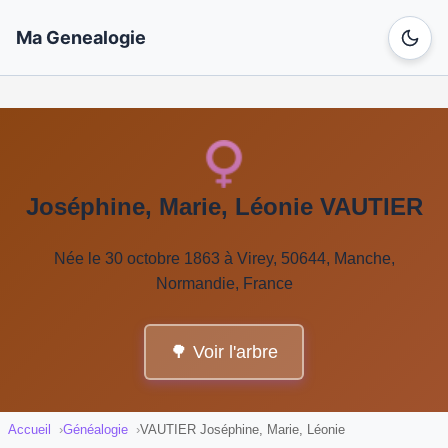
Ma Genealogie
Joséphine, Marie, Léonie VAUTIER
Née le 30 octobre 1863 à Virey, 50644, Manche,
Normandie, France
🌳 Voir l'arbre
Accueil
Généalogie
VAUTIER Joséphine, Marie, Léonie