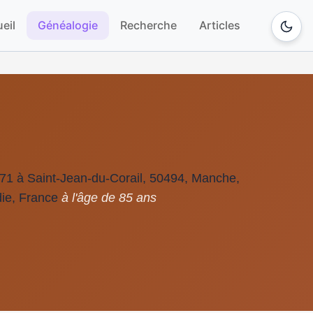
eil
Généalogie
Recherche
Articles
971 à Saint-Jean-du-Corail, 50494, Manche,
ie, France
à l'âge de 85 ans