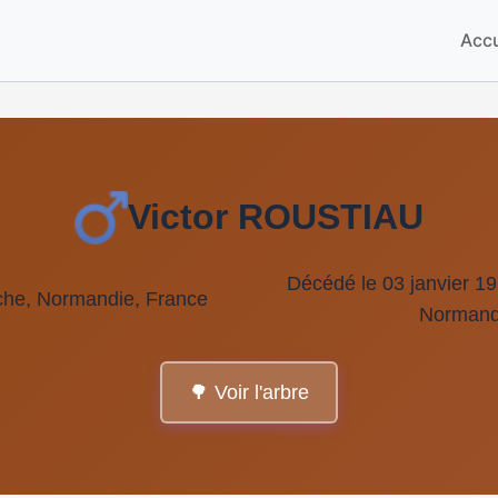
Accu
Victor ROUSTIAU
Décédé le 03 janvier 1
nche, Normandie, France
Normand
🌳 Voir l'arbre