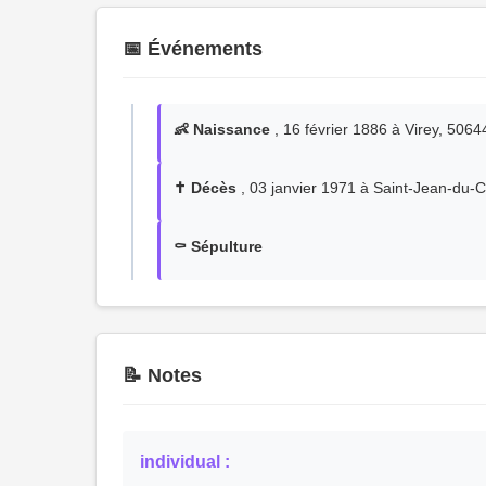
📅 Événements
👶 Naissance
, 16 février 1886 à Virey, 50
✝️ Décès
, 03 janvier 1971 à Saint-Jean-du-
⚰️ Sépulture
📝 Notes
individual :