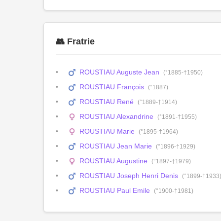
👥 Fratrie
ROUSTIAU Auguste Jean
(°1885-†1950)
ROUSTIAU François
(°1887)
ROUSTIAU René
(°1889-†1914)
ROUSTIAU Alexandrine
(°1891-†1955)
ROUSTIAU Marie
(°1895-†1964)
ROUSTIAU Jean Marie
(°1896-†1929)
ROUSTIAU Augustine
(°1897-†1979)
ROUSTIAU Joseph Henri Denis
(°1899-†1933
ROUSTIAU Paul Emile
(°1900-†1981)