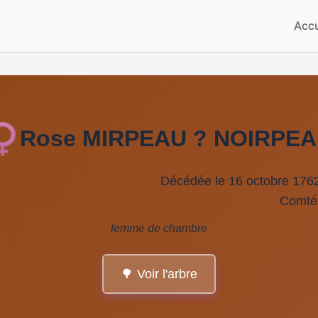
Accu
Rose MIRPEAU ? NOIRPE
Décédée le 16 octobre 176
Comté
femme de chambre
🌳 Voir l'arbre