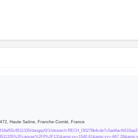
0472, Haute Saône, Franche-Comté, France
/vta4f18af55c8511335/daogrp/0/1/idsearch:RECH_f30278b4cde7c5ad4acfb510
8511335%2Fcanvas%2F0%2F131&amp;vx=1540.61&amp;vy=-667.28&amp;v