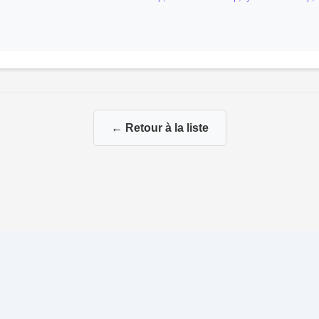
← Retour à la liste
© 2026 Ma Genealogie
|
Propulsé par
Gene-Niegles
|
Administration