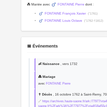
💑 Mariée avec
FONTAINE Pierre
dont :
FONTAINE François Xavier
(°1761)
FONTAINE Louis Octave
(°1762-†1812)
📅 Événements
👶 Naissance
, vers 1732
💑 Mariage
avec
FONTAINE Pierre
✝️ Décès
, 16 octobre 1762 à Saint-Remy, 7
🔗
https://archives.haute-saone.fr/ark:/77977
saone.fr%2Fark%3A%2F77977%2Fvta4f18af55c