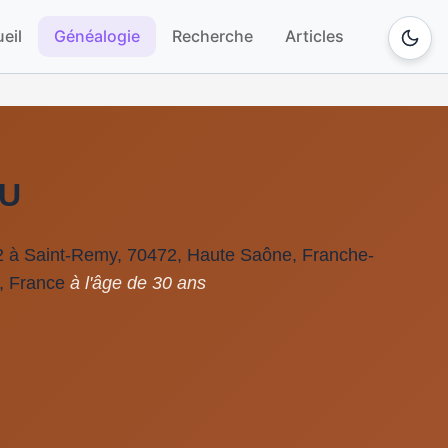
eil
Généalogie
Recherche
Articles
AU
2 à Saint-Remy, 70472, Haute Saône, Franche-
, France
à l'âge de 30 ans