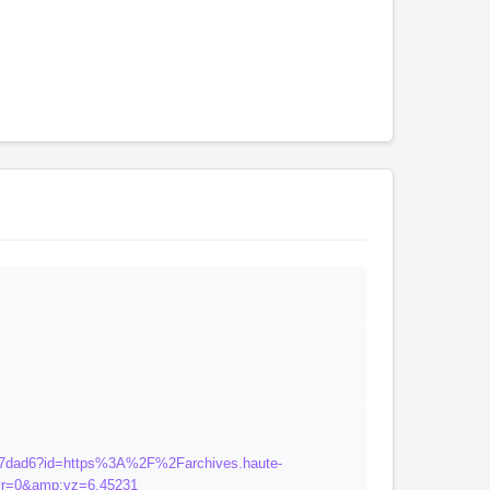
aa37dad6?id=https%3A%2F%2Farchives.haute-
r=0&amp;vz=6.45231