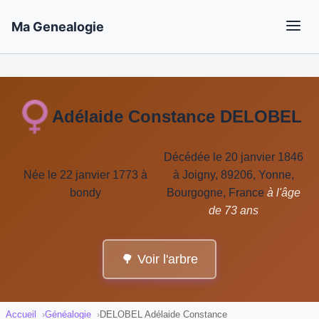
Ma Genealogie
Adélaide Constance DELOBEL
Décédée le 20 janvier 1846
Née le 22 janvier 1773 à
à Joigny, 89206, Yonne,
bondy
Bourgogne, France
à l'âge
de 73 ans
🌳 Voir l'arbre
Accueil
Généalogie
DELOBEL Adélaide Constance