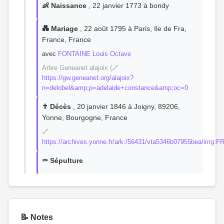
👶 Naissance
, 22 janvier 1773 à bondy
💑 Mariage
, 22 août 1795 à Paris, Ile de Fra,
France, France
avec
FONTAINE Louis Octave
Arbre Geneanet alajoix (🔗
https://gw.geneanet.org/alajoix?
n=delobel&amp;p=adelaide+constance&amp;oc=0
✝️ Décès
, 20 janvier 1846 à Joigny, 89206,
Yonne, Bourgogne, France
🔗
https://archives.yonne.fr/ark:/56431/vta5346b07955bea/im
⚰️ Sépulture
📝 Notes