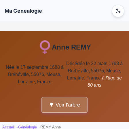
Ma Genealogie
Anne REMY
Décédée le 22 mars 1768 à
Née le 17 septembre 1688 à
Bréhéville, 55076, Meuse,
Bréhéville, 55076, Meuse,
Lorraine, France
à l'âge de
Lorraine, France
80 ans
🌳 Voir l'arbre
Accueil
Généalogie
REMY Anne