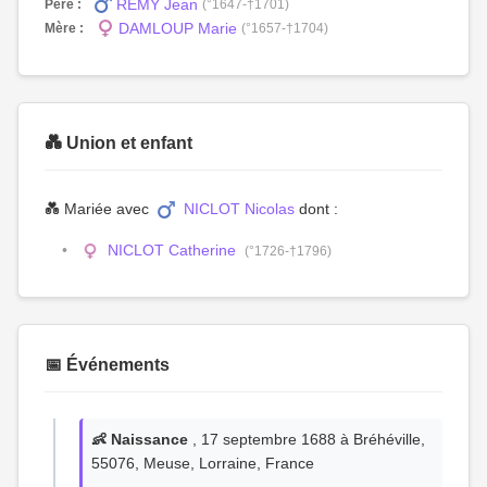
REMY Jean
Père :
(°1647-†1701)
DAMLOUP Marie
Mère :
(°1657-†1704)
💑 Union et enfant
💑 Mariée avec
NICLOT Nicolas
dont :
NICLOT Catherine
(°1726-†1796)
📅 Événements
👶 Naissance
, 17 septembre 1688 à Bréhéville,
55076, Meuse, Lorraine, France