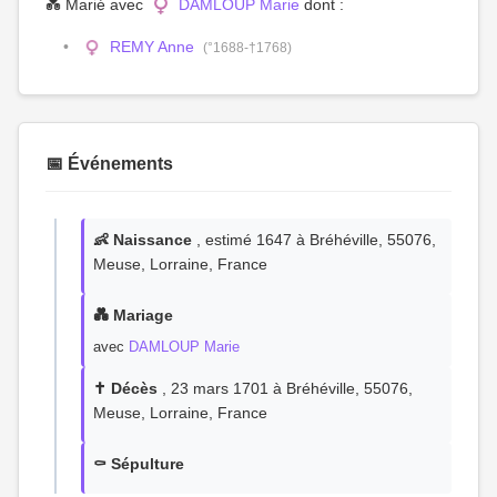
💑 Marié avec
DAMLOUP Marie
dont :
REMY Anne
(°1688-†1768)
📅 Événements
👶 Naissance
, estimé 1647 à Bréhéville, 55076,
Meuse, Lorraine, France
💑 Mariage
avec
DAMLOUP Marie
✝️ Décès
, 23 mars 1701 à Bréhéville, 55076,
Meuse, Lorraine, France
⚰️ Sépulture