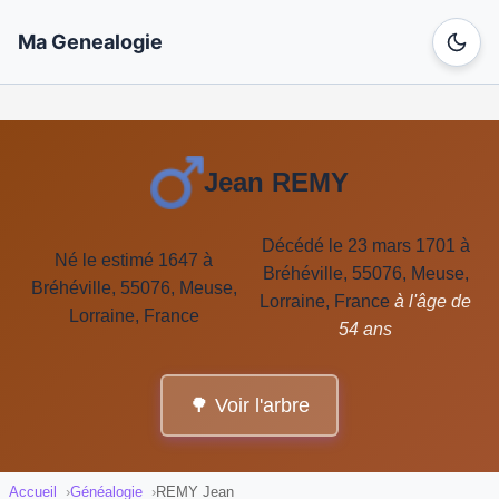
Ma Genealogie
Jean REMY
Décédé le 23 mars 1701 à
Né le estimé 1647 à
Bréhéville, 55076, Meuse,
Bréhéville, 55076, Meuse,
Lorraine, France
à l'âge de
Lorraine, France
54 ans
🌳 Voir l'arbre
Accueil
Généalogie
REMY Jean